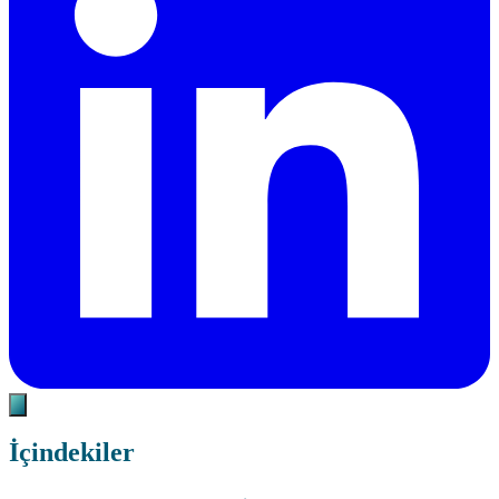
İçindekiler