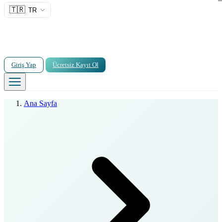
🇹🇷
TR
Giriş Yap
Ücretsiz Kayıt Ol
Ana Sayfa