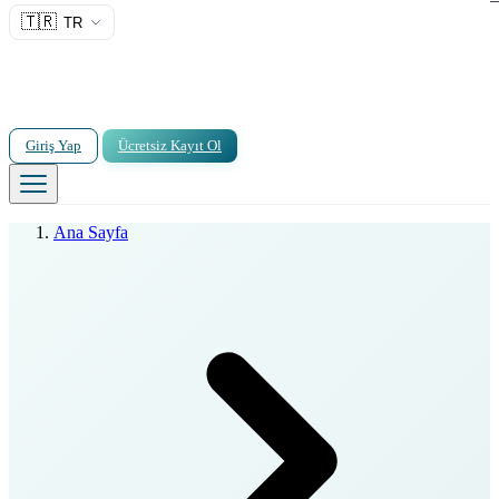
🇹🇷
TR
Giriş Yap
Ücretsiz Kayıt Ol
Ana Sayfa