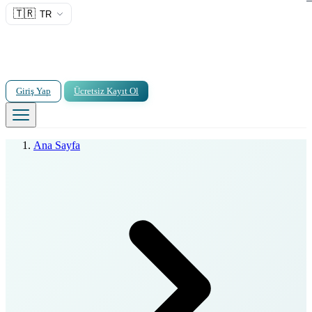
🇹🇷
TR
Giriş Yap
Ücretsiz Kayıt Ol
Ana Sayfa