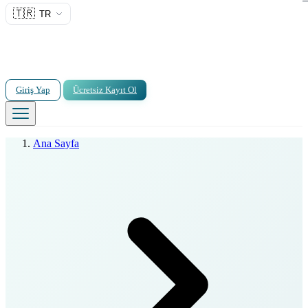
🇹🇷
TR
Giriş Yap
Ücretsiz Kayıt Ol
Ana Sayfa