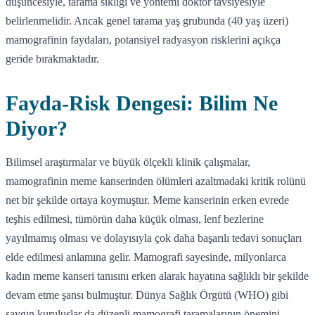
düşüncesiyle, tarama sıklığı ve yöntemi doktor tavsiyesiyle
belirlenmelidir. Ancak genel tarama yaş grubunda (40 yaş üzeri)
mamografinin faydaları, potansiyel radyasyon risklerini açıkça
geride bırakmaktadır.
Fayda-Risk Dengesi: Bilim Ne
Diyor?
Bilimsel araştırmalar ve büyük ölçekli klinik çalışmalar,
mamografinin meme kanserinden ölümleri azaltmadaki kritik rolünü
net bir şekilde ortaya koymuştur. Meme kanserinin erken evrede
teşhis edilmesi, tümörün daha küçük olması, lenf bezlerine
yayılmamış olması ve dolayısıyla çok daha başarılı tedavi sonuçları
elde edilmesi anlamına gelir. Mamografi sayesinde, milyonlarca
kadın meme kanseri tanısını erken alarak hayatına sağlıklı bir şekilde
devam etme şansı bulmuştur. Dünya Sağlık Örgütü (WHO) gibi
saygın kuruluşlar da düzenli mamografi taramalarının önemini