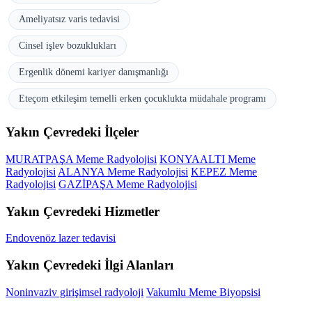
Ameliyatsız varis tedavisi
Cinsel işlev bozuklukları
Ergenlik dönemi kariyer danışmanlığı
Eteçom etkileşim temelli erken çocuklukta müdahale programı
Yakın Çevredeki İlçeler
MURATPAŞA Meme Radyolojisi
KONYAALTI Meme
Radyolojisi
ALANYA Meme Radyolojisi
KEPEZ Meme
Radyolojisi
GAZİPAŞA Meme Radyolojisi
Yakın Çevredeki Hizmetler
Endovenöz lazer tedavisi
Yakın Çevredeki İlgi Alanları
Noninvaziv girişimsel radyoloji
Vakumlu Meme Biyopsisi