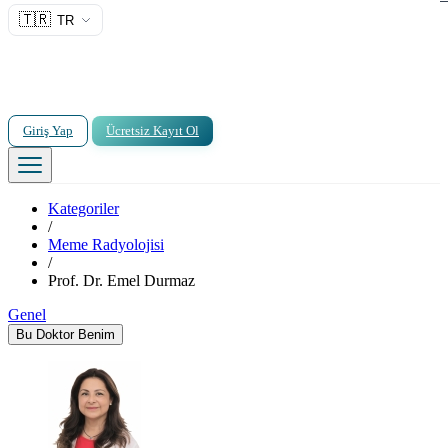
🇹🇷
TR
Giriş Yap
Ücretsiz Kayıt Ol
Kategoriler
/
Meme Radyolojisi
/
Prof. Dr. Emel Durmaz
Genel
Bu Doktor Benim