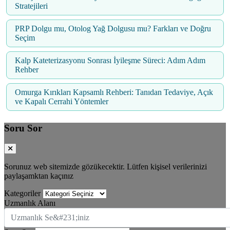
Stratejileri
PRP Dolgu mu, Otolog Yağ Dolgusu mu? Farkları ve Doğru
Seçim
Kalp Kateterizasyonu Sonrası İyileşme Süreci: Adım Adım
Rehber
Omurga Kırıkları Kapsamlı Rehberi: Tanıdan Tedaviye, Açık
ve Kapalı Cerrahi Yöntemler
Soru Sor
Sorunuz web sitemizde gözükecektir. Lütfen kişisel verilerinizi
paylaşamktan kaçınız
Kategoriler
Uzmanlık Alanı
Uzmanlık Se&#231;iniz