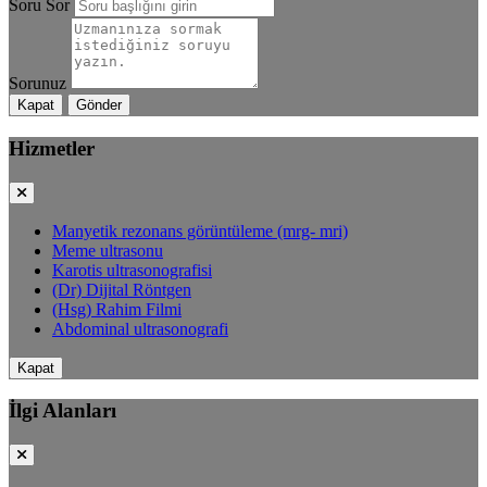
Soru Sor
Sorunuz
Kapat
Gönder
Hizmetler
Manyetik rezonans görüntüleme (mrg- mri)
Meme ultrasonu
Karotis ultrasonografisi
(Dr) Dijital Röntgen
(Hsg) Rahim Filmi
Abdominal ultrasonografi
Kapat
İlgi Alanları