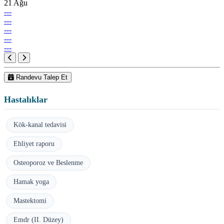
21 Ağu
---
---
---
---
---
Randevu Talep Et
Hastalıklar
Kök-kanal tedavisi
Ehliyet raporu
Osteoporoz ve Beslenme
Hamak yoga
Mastektomi
Emdr (II. Düzey)