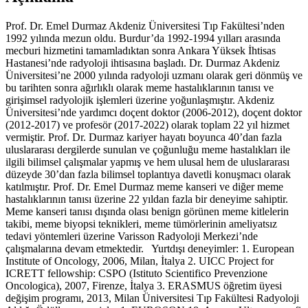
Prof. Dr. Emel Durmaz Akdeniz Üniversitesi Tıp Fakültesi’nden
1992 yılında mezun oldu. Burdur’da 1992-1994 yılları arasında
mecburi hizmetini tamamladıktan sonra Ankara Yüksek İhtisas
Hastanesi’nde radyoloji ihtisasına başladı. Dr. Durmaz Akdeniz
Üniversitesi’ne 2000 yılında radyoloji uzmanı olarak geri dönmüş ve
bu tarihten sonra ağırlıklı olarak meme hastalıklarının tanısı ve
girişimsel radyolojik işlemleri üzerine yoğunlaşmıştır. Akdeniz
Üniversitesi’nde yardımcı doçent doktor (2006-2012), doçent doktor
(2012-2017) ve profesör (2017-2022) olarak toplam 22 yıl hizmet
vermiştir. Prof. Dr. Durmaz kariyer hayatı boyunca 40’dan fazla
uluslararası dergilerde sunulan ve çoğunluğu meme hastalıkları ile
ilgili bilimsel çalışmalar yapmış ve hem ulusal hem de uluslararası
düzeyde 30’dan fazla bilimsel toplantıya davetli konuşmacı olarak
katılmıştır. Prof. Dr. Emel Durmaz meme kanseri ve diğer meme
hastalıklarının tanısı üzerine 22 yıldan fazla bir deneyime sahiptir.
Meme kanseri tanısı dışında olası benign görünen meme kitlelerin
takibi, meme biyopsi teknikleri, meme tümörlerinin ameliyatsız
tedavi yöntemleri üzerine Varisson Radyoloji Merkezi’nde
çalışmalarına devam etmektedir. Yurtdışı deneyimler: 1. European
Institute of Oncology, 2006, Milan, İtalya 2. UICC Project for
ICRETT fellowship: CSPO (Istituto Scientifico Prevenzione
Oncologica), 2007, Firenze, İtalya 3. ERASMUS öğretim üyesi
değişim programı, 2013, Milan Üniversitesi Tıp Fakültesi Radyoloji