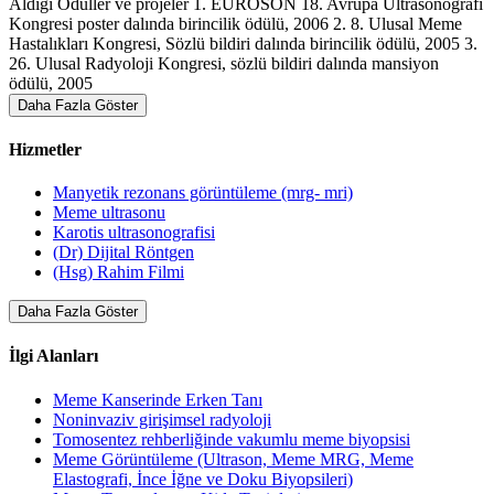
Aldığı Ödüller ve projeler 1. EUROSON 18. Avrupa Ultrasonografi
Kongresi poster dalında birincilik ödülü, 2006 2. 8. Ulusal Meme
Hastalıkları Kongresi, Sözlü bildiri dalında birincilik ödülü, 2005 3.
26. Ulusal Radyoloji Kongresi, sözlü bildiri dalında mansiyon
ödülü, 2005
Daha Fazla Göster
Hizmetler
Manyetik rezonans görüntüleme (mrg- mri)
Meme ultrasonu
Karotis ultrasonografisi
(Dr) Dijital Röntgen
(Hsg) Rahim Filmi
Daha Fazla Göster
İlgi Alanları
Meme Kanserinde Erken Tanı
Noninvaziv girişimsel radyoloji
Tomosentez rehberliğinde vakumlu meme biyopsisi
Meme Görüntüleme (Ultrason, Meme MRG, Meme
Elastografi, İnce İğne ve Doku Biyopsileri)