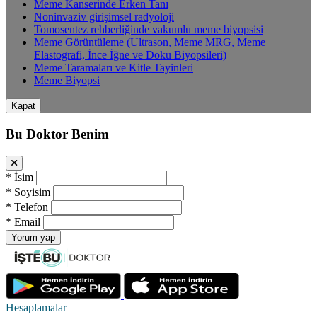
Meme Kanserinde Erken Tanı
Noninvaziv girişimsel radyoloji
Tomosentez rehberliğinde vakumlu meme biyopsisi
Meme Görüntüleme (Ultrason, Meme MRG, Meme
Elastografi, İnce İğne ve Doku Biyopsileri)
Meme Taramaları ve Kitle Tayinleri
Meme Biyopsi
Kapat
Bu Doktor Benim
*
İsim
*
Soyisim
*
Telefon
*
Email
Yorum yap
Hesaplamalar