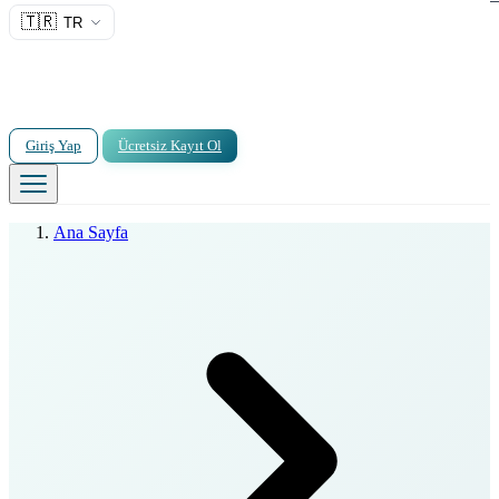
🇹🇷
TR
Giriş Yap
Ücretsiz Kayıt Ol
Ana Sayfa