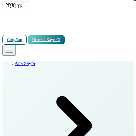
🇹🇷
TR
Giriş Yap
Ücretsiz Kayıt Ol
Ana Sayfa