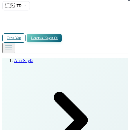
🇹🇷
TR
Giriş Yap
Ücretsiz Kayıt Ol
Ana Sayfa