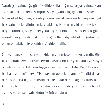
Varoluşçu yalnızlığı, günlük dilde kullandığımız sosyal yalnızlıktan
ayırmak kritik öneme sahiptir. Sosyal yalnızlık, genellikle sosyal
temas eksikliğinden, arkadaş çevresinin olmamasından veya aidiyet
hissiyatının eksikliğinden kaynaklanır. Bu durum, bir partide tek
başına durmak, sosyal medyada dışarıda bırakılmış hissetmek gibi
somut deneyimlerle ilişkilidir ve genellikle dış faktörlerle (arkadaş
edinmek, aktivitelere katılmak) giderilebilir.
Öte yandan, varoluşçu yalnızlık tamamen içsel bir deneyimdir. Bir
insan, etrafı sevdikleriyle çevrili, başarılı bir kariyere sahip ve sosyal
olarak aktif olsa bile varoluşçu yalnızlık hissedebilir. Bu, "Herkes
beni anlıyor mu?" veya "Bu hayatın gerçek anlamı ne?" gibi daha
derin sorularla ilgilidir. İnsanlarla ne kadar derin bağlar kurarsak
kuralım, her birimiz ayrı bir bilinçler evreninde yaşarız ve bu temel
ayrılık, varoluşçu yalnızlığın özünü oluşturur.