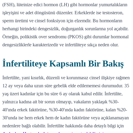
(FSH), lüteinize edici hormon (LH) gibi hormonlar yumurtalıkların
işleyişini ve adet döngüsünü düzenler. Erkeklerde ise testosteron,
sperm üretimi ve cinsel fonksiyon için elzemdir. Bu hormonların
herhangi birindeki dengesizlik, doğurganlık sorunlarına yol açabilir.
Örneğin, polikistik over sendromu (PKOS) gibi durumlar hormonal
dengesizliklerle karakterizedir ve infertiliteye sıkça neden olur.
İnfertiliteye Kapsamlı Bir Bakış
İnfertilite, yani kısırlık, düzenli ve korunmasız cinsel ilişkiye rağmen
12 ay veya daha uzun süre gebelik elde edilememesi durumudur. 35
yaş üzeri kadınlar için bu süre 6 ay olarak kabul edilir. İnfertilite,
yalnızca kadına ait bir sorun olmayıp, vakaların yaklaşık %30-
40'ında erkek faktörüne, %30-40'ında kadın faktörüne, kalan %20-
30'unda ise hem erkek hem de kadın faktörüne veya açıklanamayan
nedenlere bağlı olabilir. İnfertilite hakkında daha detaylı bilgi için