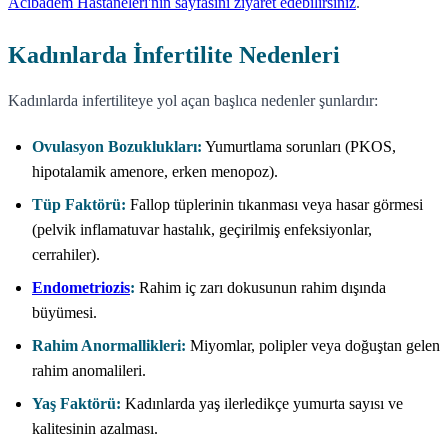
Acıbadem Hastaneleri'nin sayfasını ziyaret edebilirsiniz
.
Kadınlarda İnfertilite Nedenleri
Kadınlarda infertiliteye yol açan başlıca nedenler şunlardır:
Ovulasyon Bozuklukları:
Yumurtlama sorunları (PKOS,
hipotalamik amenore, erken menopoz).
Tüp Faktörü:
Fallop tüplerinin tıkanması veya hasar görmesi
(pelvik inflamatuvar hastalık, geçirilmiş enfeksiyonlar,
cerrahiler).
Endometriozis
:
Rahim iç zarı dokusunun rahim dışında
büyümesi.
Rahim Anormallikleri:
Miyomlar, polipler veya doğuştan gelen
rahim anomalileri.
Yaş Faktörü:
Kadınlarda yaş ilerledikçe yumurta sayısı ve
kalitesinin azalması.