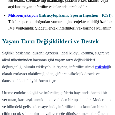
Bu teknik, özellikle tüp tıkanıklığı, şiddetli erkek faktörü veya
açıklanamayan infertilite vakalarında tercih edilir.
Mikroenjeksiyon
(Intracytoplasmic Sperm Injection - ICSI):
Tek bir spermin doğrudan yumurta içine enjekte edildiği özel bir
IVF yöntemidir. Şiddetli erkek infertilitesi vakalarında kullanılır.
Yaşam Tarzı Değişiklikleri ve Destek
Sağlıklı beslenme, düzenli egzersiz, ideal kiloyu koruma, sigara ve
alkol tüketiminden kaçınma gibi yaşam tarzı değişiklikleri
doğurganlığı olumlu etkileyebilir. Ayrıca, infertilite süreci
psikoloji
k
olarak zorlayıcı olabileceğinden, çiftlere psikolojik destek ve
danışmanlık da büyük önem taşır.
Üreme endokrinolojisi ve infertilite, çiftlerin hayatında önemli bir
yer tutan, karmaşık ancak umut vadeden bir tıp alanıdır. Modern tıp
ve bilimdeki gelişmeler sayesinde, infertilite tanısı konulan birçok
çiftin çocuk sahibi olma hayali gerçeğe dönüşebilmektedir. Önemli