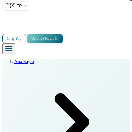
🇹🇷
TR
Giriş Yap
Ücretsiz Kayıt Ol
Ana Sayfa