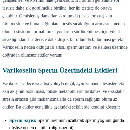
genişlemesi ve kıvrımlı hale gelmesidir. Bu durum genellikle sol
testiste daha sık görülmekle birlikte, her iki testiste de ortaya
çıkabilir. Genişlemiş damarlar, skrotumda (testis torbası) kan
birikmesine ve buna bağlı olarak testis sıcaklığının artmasına neden
olur. Testislerin normal fonksiyonlarını sürdürebilmesi için vücut
sıcaklığından 1-2 derece daha düşük bir ortamda bulunması gerekir.
Varikoselin neden olduğu ısı artışı, sperm üretimi ve kalitesi üzerinde
doğrudan olumsuz etkiler yaratır.
Varikoselin Sperm Üzerindeki Etkileri
Varikosel, sadece ısı artışı yoluyla değil, aynı zamanda testislerdeki
kan akışının bozulması, toksik metabolitlerin birikmesi ve oksidatif
stresin artması gibi mekanizmalarla da sperm sağlığını olumsuz
etkiler. Bu etkiler genellikle aşağıdaki şekillerde kendini gösterir:
Sperm Sayısı:
Sperm üretimini azaltarak sperm yoğunluğunda
düşüşe neden olabilir (oligospermi).