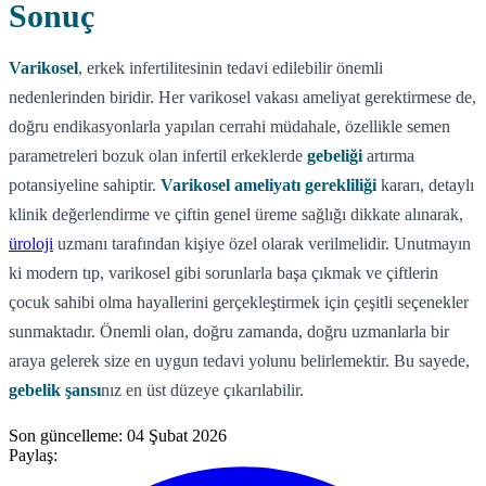
Sonuç
Varikosel
, erkek infertilitesinin tedavi edilebilir önemli
nedenlerinden biridir. Her varikosel vakası ameliyat gerektirmese de,
doğru endikasyonlarla yapılan cerrahi müdahale, özellikle semen
parametreleri bozuk olan infertil erkeklerde
gebeliği
artırma
potansiyeline sahiptir.
Varikosel ameliyatı gerekliliği
kararı, detaylı
klinik değerlendirme ve çiftin genel üreme sağlığı dikkate alınarak,
üroloji
uzmanı tarafından kişiye özel olarak verilmelidir. Unutmayın
ki modern tıp, varikosel gibi sorunlarla başa çıkmak ve çiftlerin
çocuk sahibi olma hayallerini gerçekleştirmek için çeşitli seçenekler
sunmaktadır. Önemli olan, doğru zamanda, doğru uzmanlarla bir
araya gelerek size en uygun tedavi yolunu belirlemektir. Bu sayede,
gebelik şansı
nız en üst düzeye çıkarılabilir.
Son güncelleme:
04 Şubat 2026
Paylaş: