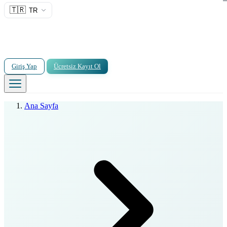
🇹🇷
TR
Giriş Yap
Ücretsiz Kayıt Ol
Ana Sayfa