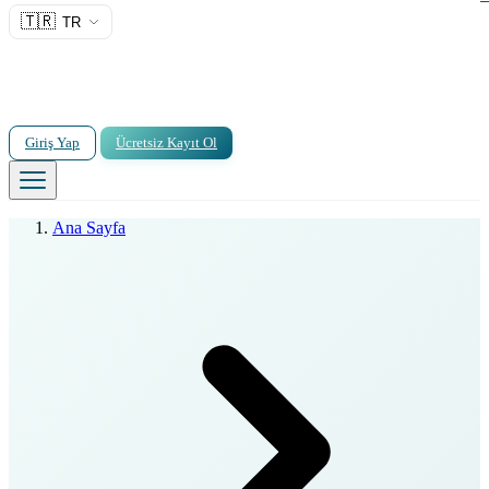
🇹🇷
TR
Giriş Yap
Ücretsiz Kayıt Ol
Ana Sayfa