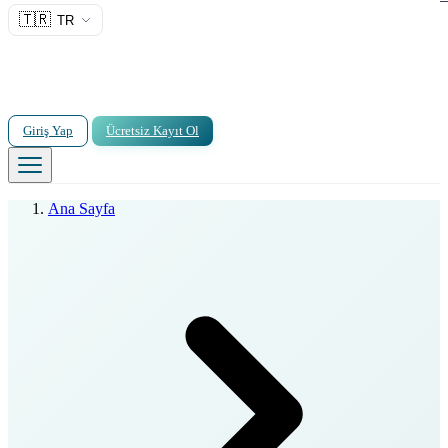
🇹🇷
TR
Giriş Yap
Ücretsiz Kayıt Ol
Ana Sayfa