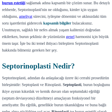
burun estetiği
sağlamak adına kapsamlı bir çözüm sunar. Bu detaylı
rehberde, Septorinoplasti'nin ne olduğunu, kimler için uygun
olduğunu,
ameliyat
sürecini, iyileşme dönemini ve aklınızdaki tüm
soru işaretlerini giderecek
kapsamlı bilgiler
bulacaksınız.
Unutmayın, sağlıklı bir nefes almak yaşam kalitenizi doğrudan
etkilerken, burun şekliniz de yüzünüzün
genel
harmonisi için büyük
önem taşır. İşte bu iki temel ihtiyacı birleştiren Septorinoplasti
hakkında bilmeniz gereken her şey.
Septorinoplasti Nedir?
Septorinoplasti, adından da anlaşılacağı üzere iki cerrahi prosedürün
birleşimidir: Septoplasti ve Rinoplasti.
Septoplasti
, burun boşluğunu
ikiye ayıran kıkırdak ve kemik duvarı olan septumdaki eğriliği
(septum deviasyonu) düzeltmeyi amaçlayan fonksiyonel bir
ameliyattır. Bu eğrilik, genellikle burun tıkanıklığına ve buna bağlı
nefes alma güçlüğüne yol açar.
Rinoplasti
ise burun estetiği olarak