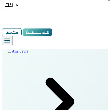
🇹🇷
TR
Giriş Yap
Ücretsiz Kayıt Ol
Ana Sayfa