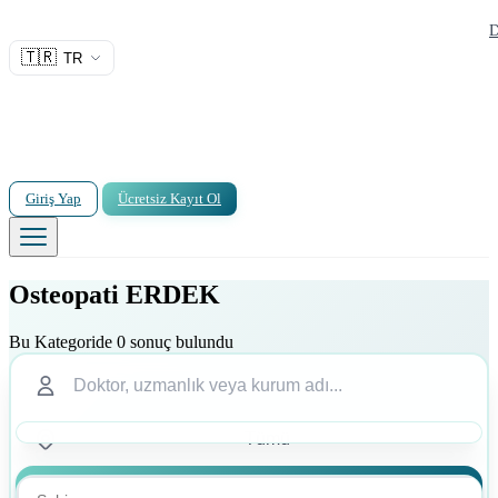
D
🇹🇷
TR
Giriş Yap
Ücretsiz Kayıt Ol
Osteopati ERDEK
Bu Kategoride 0 sonuç bulundu
Ara
Ara