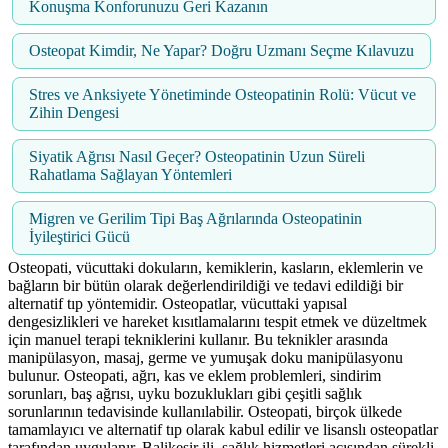
Konuşma Konforunuzu Geri Kazanın
Osteopat Kimdir, Ne Yapar? Doğru Uzmanı Seçme Kılavuzu
Stres ve Anksiyete Yönetiminde Osteopatinin Rolü: Vücut ve
Zihin Dengesi
Siyatik Ağrısı Nasıl Geçer? Osteopatinin Uzun Süreli
Rahatlama Sağlayan Yöntemleri
Migren ve Gerilim Tipi Baş Ağrılarında Osteopatinin
İyileştirici Gücü
Osteopati, vücuttaki dokuların, kemiklerin, kasların, eklemlerin ve
bağların bir bütün olarak değerlendirildiği ve tedavi edildiği bir
alternatif tıp yöntemidir. Osteopatlar, vücuttaki yapısal
dengesizlikleri ve hareket kısıtlamalarını tespit etmek ve düzeltmek
için manuel terapi tekniklerini kullanır. Bu teknikler arasında
manipülasyon, masaj, germe ve yumuşak doku manipülasyonu
bulunur. Osteopati, ağrı, kas ve eklem problemleri, sindirim
sorunları, baş ağrısı, uyku bozuklukları gibi çeşitli sağlık
sorunlarının tedavisinde kullanılabilir. Osteopati, birçok ülkede
tamamlayıcı ve alternatif tıp olarak kabul edilir ve lisanslı osteopatlar
tarafından uygulanır. Balikesir ili, sağlık hizmetleri açısından sürekli