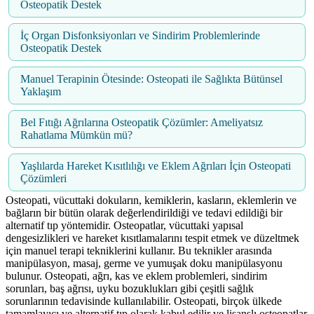
Osteopatik Destek
İç Organ Disfonksiyonları ve Sindirim Problemlerinde
Osteopatik Destek
Manuel Terapinin Ötesinde: Osteopati ile Sağlıkta Bütünsel
Yaklaşım
Bel Fıtığı Ağrılarına Osteopatik Çözümler: Ameliyatsız
Rahatlama Mümkün mü?
Yaşlılarda Hareket Kısıtlılığı ve Eklem Ağrıları İçin Osteopati
Çözümleri
Osteopati, vücuttaki dokuların, kemiklerin, kasların, eklemlerin ve
bağların bir bütün olarak değerlendirildiği ve tedavi edildiği bir
alternatif tıp yöntemidir. Osteopatlar, vücuttaki yapısal
dengesizlikleri ve hareket kısıtlamalarını tespit etmek ve düzeltmek
için manuel terapi tekniklerini kullanır. Bu teknikler arasında
manipülasyon, masaj, germe ve yumuşak doku manipülasyonu
bulunur. Osteopati, ağrı, kas ve eklem problemleri, sindirim
sorunları, baş ağrısı, uyku bozuklukları gibi çeşitli sağlık
sorunlarının tedavisinde kullanılabilir. Osteopati, birçok ülkede
tamamlayıcı ve alternatif tıp olarak kabul edilir ve lisanslı osteopatlar