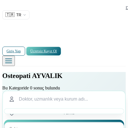
D
🇹🇷
TR
Giriş Yap
Ücretsiz Kayıt Ol
Osteopati AYVALIK
Bu Kategoride 0 sonuç bulundu
Ara
Ara