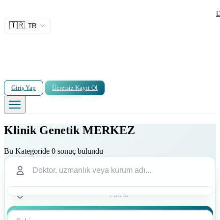
D
🇹🇷
TR
Giriş Yap
Ücretsiz Kayıt Ol
Klinik Genetik MERKEZ
Bu Kategoride 0 sonuç bulundu
Ara
Ara