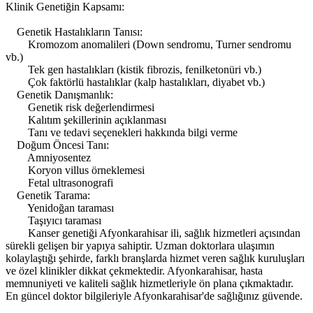
Klinik Genetiğin Kapsamı:
Genetik Hastalıkların Tanısı:
Kromozom anomalileri (Down sendromu, Turner sendromu
vb.)
Tek gen hastalıkları (kistik fibrozis, fenilketonüri vb.)
Çok faktörlü hastalıklar (kalp hastalıkları, diyabet vb.)
Genetik Danışmanlık:
Genetik risk değerlendirmesi
Kalıtım şekillerinin açıklanması
Tanı ve tedavi seçenekleri hakkında bilgi verme
Doğum Öncesi Tanı:
Amniyosentez
Koryon villus örneklemesi
Fetal ultrasonografi
Genetik Tarama:
Yenidoğan taraması
Taşıyıcı taraması
Kanser genetiği Afyonkarahisar ili, sağlık hizmetleri açısından
sürekli gelişen bir yapıya sahiptir. Uzman doktorlara ulaşımın
kolaylaştığı şehirde, farklı branşlarda hizmet veren sağlık kuruluşları
ve özel klinikler dikkat çekmektedir. Afyonkarahisar, hasta
memnuniyeti ve kaliteli sağlık hizmetleriyle ön plana çıkmaktadır.
En güncel doktor bilgileriyle Afyonkarahisar'de sağlığınız güvende.