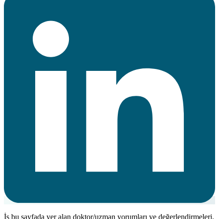
İş bu sayfada yer alan doktor/uzman yorumları ve değerlendirmeleri,