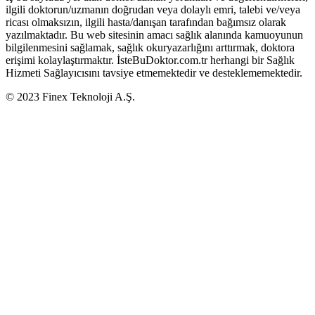
ilgili doktorun/uzmanın doğrudan veya dolaylı emri, talebi ve/veya
ricası olmaksızın, ilgili hasta/danışan tarafından bağımsız olarak
yazılmaktadır. Bu web sitesinin amacı sağlık alanında kamuoyunun
bilgilenmesini sağlamak, sağlık okuryazarlığını arttırmak, doktora
erişimi kolaylaştırmaktır. İsteBuDoktor.com.tr herhangi bir Sağlık
Hizmeti Sağlayıcısını tavsiye etmemektedir ve desteklememektedir.
© 2023 Finex Teknoloji A.Ş.