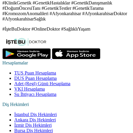
#KlinikGenetik #GenetikHastalıklar #GenetikDanışmanlık
#DoğumÖncesiTanı #GenetikTestler #GenetikTarama
#KromozomAnomalileri #Afyonkarahisar #AfyonkarahisarDoktor
#AfyonkarahisarSağlık
#İşteBuDoktor #OnlineDoktor #SağlıklıYaşam
Hesaplamalar
TUS Puan Hesaplama
DUS Puan Hesaplama
Adet (Regl) Günü Hesaplama
VKI Hesaplama
Su İhtiyacı Hesaplama
Diş Hekimleri
İstanbul Diş Hekimleri
Ankara Diş Hekimleri
İzmir Diş Hekimleri
Bursa Diş Hekimleri