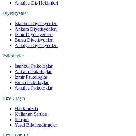
Antalya Diş Hekimleri
Diyetisyenler
İstanbul Diyetisyenleri
Ankara Diyetisyenleri
İzmir Diyetisyenleri
Bursa Diyetisyenleri
Antalya Diyetisyenleri
Psikologlar
İstanbul Psikologlar
Ankara Psikologlar
İzmir Psikologlar
Bursa Psikologlar
Antalya Psikologlar
Bize Ulaşın
Hakkımızda
Kullanım Şartları
İletişim
Yasal Bilgilendirmeler
Bizi Takip Et