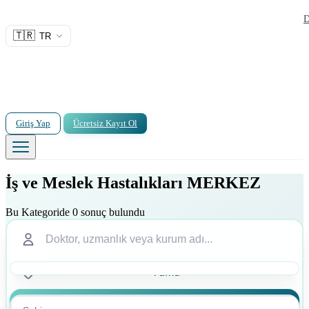
D
🇹🇷
TR
Giriş Yap
Ücretsiz Kayıt Ol
İş ve Meslek Hastalıkları MERKEZ
Bu Kategoride 0 sonuç bulundu
Ara
Ara