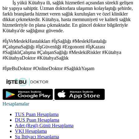
İş yükü Kütahya ili, sağlık hizmetleri açısından sürekli gelişen
bir yapıya sahiptir. Uzman doktorlara ulaşımın kolaylaştığı şehirde,
farklı branşlarda hizmet veren sağlık kuruluşları ve özel klinikler
dikkat çekmektedir. Kütahya, hasta memnuniyeti ve kaliteli sağlık
hizmetleriyle ön plana çıkmaktadır. En güncel doktor bilgileriyle
Kütahya'de sağlığınız güvende.
#İşVeMeslekHastalıkları #İşSağlığı #MeslekHastalığı
#ÇalışmaSağlığı #İşGüvenliği #Ergonomi #İşKazası
#SağlıklıÇalışma #ÇalışanSağlığı #MeslekiRiskler #Kütahya
#KütahyaDoktor #KütahyaSağlık
#İşteBuDoktor #OnlineDoktor #SağlıklıYaşam
Hesaplamalar
TUS Puan Hesaplama
DUS Puan Hesaplama
Adet (Regl) Günü Hesaplama
VKI Hesaplama
Su İhtiyacı Hesaplama