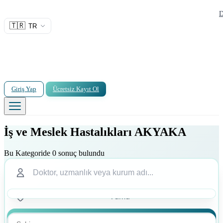
D
🇹🇷
TR
Giriş Yap
Ücretsiz Kayıt Ol
İş ve Meslek Hastalıkları AKYAKA
Bu Kategoride 0 sonuç bulundu
Ara
Ara