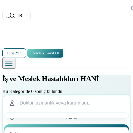
D
🇹🇷
TR
Giriş Yap
Ücretsiz Kayıt Ol
İş ve Meslek Hastalıkları HANİ
Bu Kategoride 0 sonuç bulundu
Ara
Ara