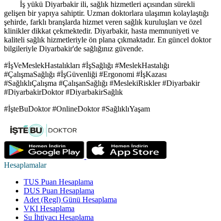
İş yükü Diyarbakir ili, sağlık hizmetleri açısından sürekli
gelişen bir yapıya sahiptir. Uzman doktorlara ulaşımın kolaylaştığı
şehirde, farklı branşlarda hizmet veren sağlık kuruluşları ve özel
klinikler dikkat çekmektedir. Diyarbakir, hasta memnuniyeti ve
kaliteli sağlık hizmetleriyle ön plana çıkmaktadır. En güncel doktor
bilgileriyle Diyarbakir'de sağlığınız güvende.
#İşVeMeslekHastalıkları #İşSağlığı #MeslekHastalığı
#ÇalışmaSağlığı #İşGüvenliği #Ergonomi #İşKazası
#SağlıklıÇalışma #ÇalışanSağlığı #MeslekiRiskler #Diyarbakir
#DiyarbakirDoktor #DiyarbakirSağlık
#İşteBuDoktor #OnlineDoktor #SağlıklıYaşam
Hesaplamalar
TUS Puan Hesaplama
DUS Puan Hesaplama
Adet (Regl) Günü Hesaplama
VKI Hesaplama
Su İhtiyacı Hesaplama