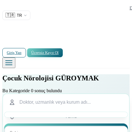
D
🇹🇷
TR
Giriş Yap
Ücretsiz Kayıt Ol
Çocuk Nörolojisi GÜROYMAK
Bu Kategoride 0 sonuç bulundu
Ara
Ara