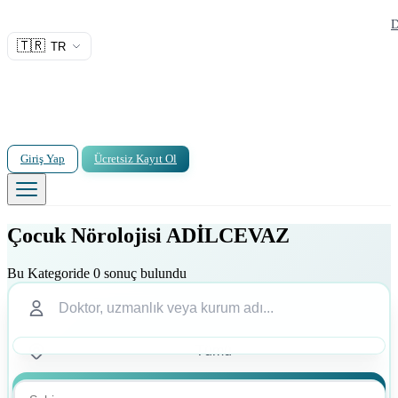
D
🇹🇷
TR
Giriş Yap
Ücretsiz Kayıt Ol
Çocuk Nörolojisi ADİLCEVAZ
Bu Kategoride 0 sonuç bulundu
Ara
Ara