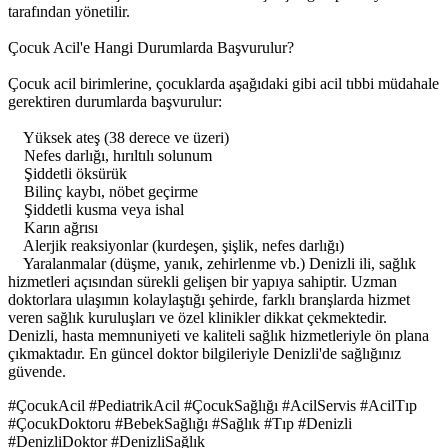
tarafından yönetilir.
Çocuk Acil'e Hangi Durumlarda Başvurulur?
Çocuk acil birimlerine, çocuklarda aşağıdaki gibi acil tıbbi müdahale
gerektiren durumlarda başvurulur:
Yüksek ateş (38 derece ve üzeri)
Nefes darlığı, hırıltılı solunum
Şiddetli öksürük
Bilinç kaybı, nöbet geçirme
Şiddetli kusma veya ishal
Karın ağrısı
Alerjik reaksiyonlar (kurdeşen, şişlik, nefes darlığı)
Yaralanmalar (düşme, yanık, zehirlenme vb.) Denizli ili, sağlık
hizmetleri açısından sürekli gelişen bir yapıya sahiptir. Uzman
doktorlara ulaşımın kolaylaştığı şehirde, farklı branşlarda hizmet
veren sağlık kuruluşları ve özel klinikler dikkat çekmektedir.
Denizli, hasta memnuniyeti ve kaliteli sağlık hizmetleriyle ön plana
çıkmaktadır. En güncel doktor bilgileriyle Denizli'de sağlığınız
güvende.
#ÇocukAcil #PediatrikAcil #ÇocukSağlığı #AcilServis #AcilTıp
#ÇocukDoktoru #BebekSağlığı #Sağlık #Tıp #Denizli
#DenizliDoktor #DenizliSağlık