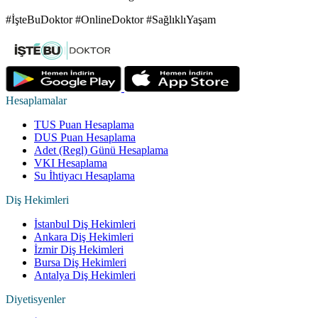
#İşteBuDoktor #OnlineDoktor #SağlıklıYaşam
Hesaplamalar
TUS Puan Hesaplama
DUS Puan Hesaplama
Adet (Regl) Günü Hesaplama
VKI Hesaplama
Su İhtiyacı Hesaplama
Diş Hekimleri
İstanbul Diş Hekimleri
Ankara Diş Hekimleri
İzmir Diş Hekimleri
Bursa Diş Hekimleri
Antalya Diş Hekimleri
Diyetisyenler