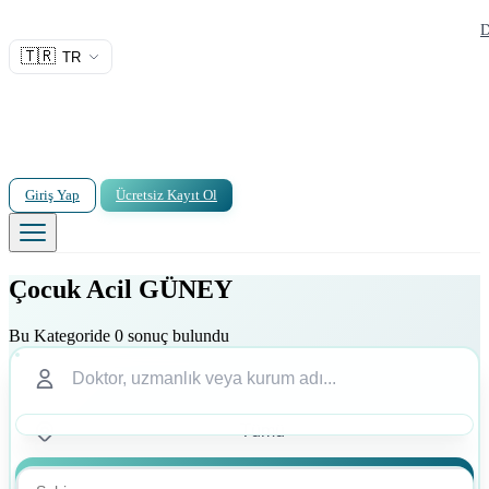
D
🇹🇷
TR
Giriş Yap
Ücretsiz Kayıt Ol
Çocuk Acil GÜNEY
Bu Kategoride 0 sonuç bulundu
Ara
Ara