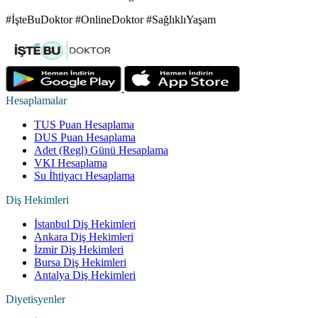
#İşteBuDoktor #OnlineDoktor #SağlıklıYaşam
Hesaplamalar
TUS Puan Hesaplama
DUS Puan Hesaplama
Adet (Regl) Günü Hesaplama
VKI Hesaplama
Su İhtiyacı Hesaplama
Diş Hekimleri
İstanbul Diş Hekimleri
Ankara Diş Hekimleri
İzmir Diş Hekimleri
Bursa Diş Hekimleri
Antalya Diş Hekimleri
Diyetisyenler