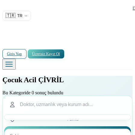
D
🇹🇷
TR
Giriş Yap
Ücretsiz Kayıt Ol
Çocuk Acil ÇİVRİL
Bu Kategoride 0 sonuç bulundu
Ara
Ara