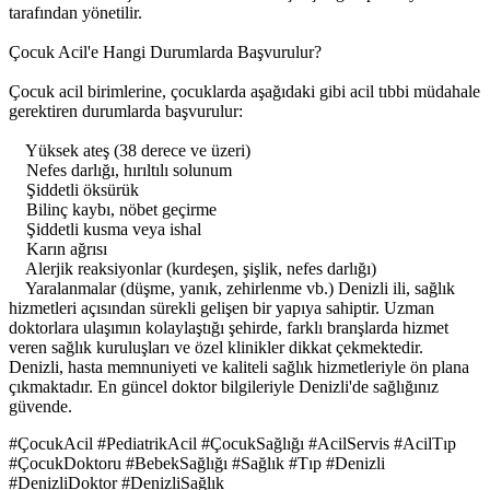
tarafından yönetilir.
Çocuk Acil'e Hangi Durumlarda Başvurulur?
Çocuk acil birimlerine, çocuklarda aşağıdaki gibi acil tıbbi müdahale
gerektiren durumlarda başvurulur:
Yüksek ateş (38 derece ve üzeri)
Nefes darlığı, hırıltılı solunum
Şiddetli öksürük
Bilinç kaybı, nöbet geçirme
Şiddetli kusma veya ishal
Karın ağrısı
Alerjik reaksiyonlar (kurdeşen, şişlik, nefes darlığı)
Yaralanmalar (düşme, yanık, zehirlenme vb.) Denizli ili, sağlık
hizmetleri açısından sürekli gelişen bir yapıya sahiptir. Uzman
doktorlara ulaşımın kolaylaştığı şehirde, farklı branşlarda hizmet
veren sağlık kuruluşları ve özel klinikler dikkat çekmektedir.
Denizli, hasta memnuniyeti ve kaliteli sağlık hizmetleriyle ön plana
çıkmaktadır. En güncel doktor bilgileriyle Denizli'de sağlığınız
güvende.
#ÇocukAcil #PediatrikAcil #ÇocukSağlığı #AcilServis #AcilTıp
#ÇocukDoktoru #BebekSağlığı #Sağlık #Tıp #Denizli
#DenizliDoktor #DenizliSağlık