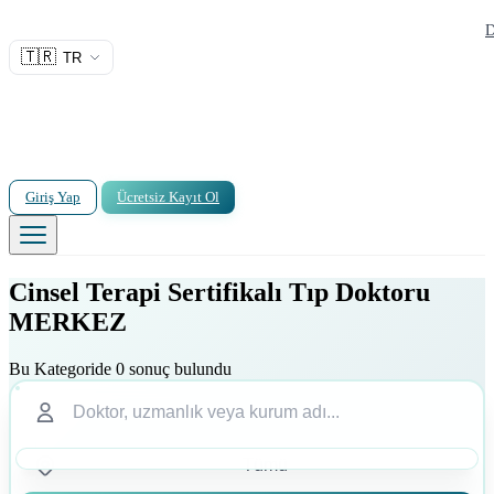
D
🇹🇷
TR
Giriş Yap
Ücretsiz Kayıt Ol
Cinsel Terapi Sertifikalı Tıp Doktoru
MERKEZ
Bu Kategoride 0 sonuç bulundu