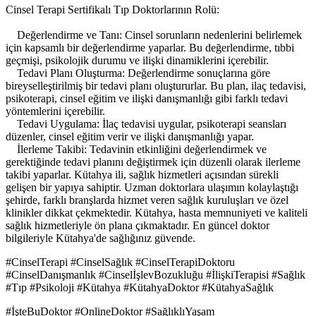
Cinsel Terapi Sertifikalı Tıp Doktorlarının Rolü:
Değerlendirme ve Tanı: Cinsel sorunların nedenlerini belirlemek
için kapsamlı bir değerlendirme yaparlar. Bu değerlendirme, tıbbi
geçmişi, psikolojik durumu ve ilişki dinamiklerini içerebilir.
Tedavi Planı Oluşturma: Değerlendirme sonuçlarına göre
bireyselleştirilmiş bir tedavi planı oluştururlar. Bu plan, ilaç tedavisi,
psikoterapi, cinsel eğitim ve ilişki danışmanlığı gibi farklı tedavi
yöntemlerini içerebilir.
Tedavi Uygulama: İlaç tedavisi uygular, psikoterapi seansları
düzenler, cinsel eğitim verir ve ilişki danışmanlığı yapar.
İlerleme Takibi: Tedavinin etkinliğini değerlendirmek ve
gerektiğinde tedavi planını değiştirmek için düzenli olarak ilerleme
takibi yaparlar. Kütahya ili, sağlık hizmetleri açısından sürekli
gelişen bir yapıya sahiptir. Uzman doktorlara ulaşımın kolaylaştığı
şehirde, farklı branşlarda hizmet veren sağlık kuruluşları ve özel
klinikler dikkat çekmektedir. Kütahya, hasta memnuniyeti ve kaliteli
sağlık hizmetleriyle ön plana çıkmaktadır. En güncel doktor
bilgileriyle Kütahya'de sağlığınız güvende.
#CinselTerapi #CinselSağlık #CinselTerapiDoktoru
#CinselDanışmanlık #CinselİşlevBozukluğu #İlişkiTerapisi #Sağlık
#Tıp #Psikoloji #Kütahya #KütahyaDoktor #KütahyaSağlık
#İşteBuDoktor #OnlineDoktor #SağlıklıYaşam