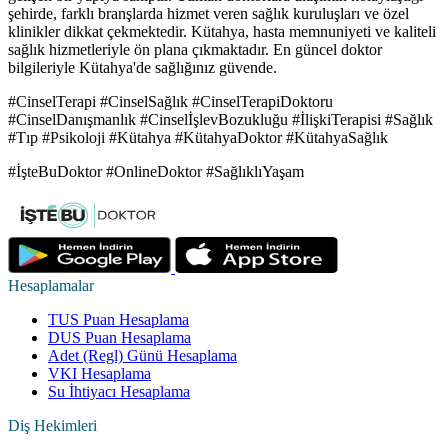
şehirde, farklı branşlarda hizmet veren sağlık kuruluşları ve özel
klinikler dikkat çekmektedir. Kütahya, hasta memnuniyeti ve kaliteli
sağlık hizmetleriyle ön plana çıkmaktadır. En güncel doktor
bilgileriyle Kütahya'de sağlığınız güvende.
#CinselTerapi #CinselSağlık #CinselTerapiDoktoru
#CinselDanışmanlık #CinselİşlevBozukluğu #İlişkiTerapisi #Sağlık
#Tıp #Psikoloji #Kütahya #KütahyaDoktor #KütahyaSağlık
#İşteBuDoktor #OnlineDoktor #SağlıklıYaşam
Hesaplamalar
TUS Puan Hesaplama
DUS Puan Hesaplama
Adet (Regl) Günü Hesaplama
VKI Hesaplama
Su İhtiyacı Hesaplama
Diş Hekimleri