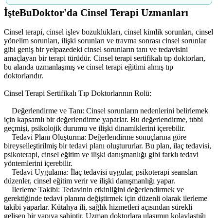
İşteBuDoktor'da Cinsel Terapi Uzmanları
Cinsel terapi, cinsel işlev bozuklukları, cinsel kimlik sorunları, cinsel
yönelim sorunları, ilişki sorunları ve travma sonrası cinsel sorunlar
gibi geniş bir yelpazedeki cinsel sorunların tanı ve tedavisini
amaçlayan bir terapi türüdür. Cinsel terapi sertifikalı tıp doktorları,
bu alanda uzmanlaşmış ve cinsel terapi eğitimi almış tıp
doktorlarıdır.
Cinsel Terapi Sertifikalı Tıp Doktorlarının Rolü:
Değerlendirme ve Tanı: Cinsel sorunların nedenlerini belirlemek
için kapsamlı bir değerlendirme yaparlar. Bu değerlendirme, tıbbi
geçmişi, psikolojik durumu ve ilişki dinamiklerini içerebilir.
Tedavi Planı Oluşturma: Değerlendirme sonuçlarına göre
bireyselleştirilmiş bir tedavi planı oluştururlar. Bu plan, ilaç tedavisi,
psikoterapi, cinsel eğitim ve ilişki danışmanlığı gibi farklı tedavi
yöntemlerini içerebilir.
Tedavi Uygulama: İlaç tedavisi uygular, psikoterapi seansları
düzenler, cinsel eğitim verir ve ilişki danışmanlığı yapar.
İlerleme Takibi: Tedavinin etkinliğini değerlendirmek ve
gerektiğinde tedavi planını değiştirmek için düzenli olarak ilerleme
takibi yaparlar. Kütahya ili, sağlık hizmetleri açısından sürekli
gelişen bir yapıya sahiptir. Uzman doktorlara ulaşımın kolaylaştığı