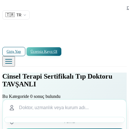
D
🇹🇷
TR
Giriş Yap
Ücretsiz Kayıt Ol
Cinsel Terapi Sertifikalı Tıp Doktoru
TAVŞANLI
Bu Kategoride 0 sonuç bulundu