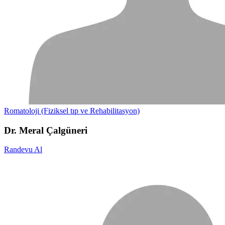
Romatoloji (Fiziksel tıp ve Rehabilitasyon)
Dr. Meral Çalgüneri
Randevu Al