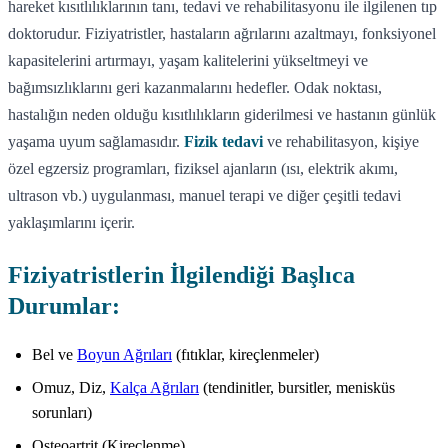
hareket kısıtlılıklarının tanı, tedavi ve rehabilitasyonu ile ilgilenen tıp
doktorudur. Fiziyatristler, hastaların ağrılarını azaltmayı, fonksiyonel
kapasitelerini artırmayı, yaşam kalitelerini yükseltmeyi ve
bağımsızlıklarını geri kazanmalarını hedefler. Odak noktası,
hastalığın neden olduğu kısıtlılıkların giderilmesi ve hastanın günlük
yaşama uyum sağlamasıdır.
Fizik tedavi
ve rehabilitasyon, kişiye
özel egzersiz programları, fiziksel ajanların (ısı, elektrik akımı,
ultrason vb.) uygulanması, manuel terapi ve diğer çeşitli tedavi
yaklaşımlarını içerir.
Fiziyatristlerin İlgilendiği Başlıca
Durumlar:
Bel ve
Boyun Ağrıları
(fıtıklar, kireçlenmeler)
Omuz, Diz,
Kalça Ağrıları
(tendinitler, bursitler, menisküs
sorunları)
Osteoartrit (Kireçlenme)