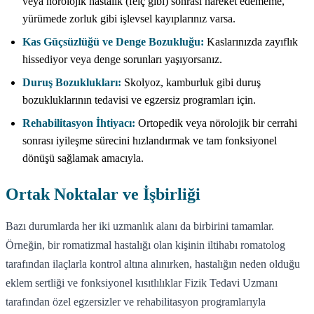
veya nörolojik hastalık (felç gibi) sonrası hareket edememe,
yürümede zorluk gibi işlevsel kayıplarınız varsa.
Kas Güçsüzlüğü ve Denge Bozukluğu:
Kaslarınızda zayıflık
hissediyor veya denge sorunları yaşıyorsanız.
Duruş Bozuklukları:
Skolyoz, kamburluk gibi duruş
bozukluklarının tedavisi ve egzersiz programları için.
Rehabilitasyon İhtiyacı:
Ortopedik veya nörolojik bir cerrahi
sonrası iyileşme sürecini hızlandırmak ve tam fonksiyonel
dönüşü sağlamak amacıyla.
Ortak Noktalar ve İşbirliği
Bazı durumlarda her iki uzmanlık alanı da birbirini tamamlar.
Örneğin, bir romatizmal hastalığı olan kişinin iltihabı romatolog
tarafından ilaçlarla kontrol altına alınırken, hastalığın neden olduğu
eklem sertliği ve fonksiyonel kısıtlılıklar Fizik Tedavi Uzmanı
tarafından özel egzersizler ve rehabilitasyon programlarıyla