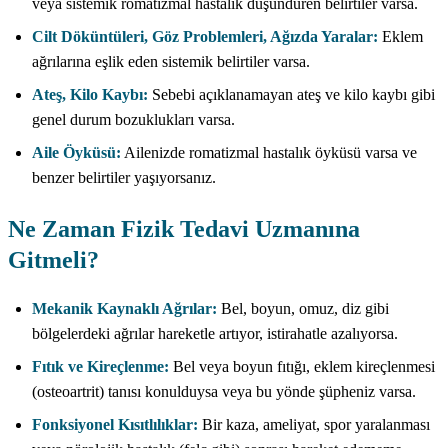
veya sistemik romatizmal hastalık düşündüren belirtiler varsa.
Cilt Döküntüleri, Göz Problemleri, Ağızda Yaralar:
Eklem
ağrılarına eşlik eden sistemik belirtiler varsa.
Ateş, Kilo Kaybı:
Sebebi açıklanamayan ateş ve kilo kaybı gibi
genel durum bozuklukları varsa.
Aile Öyküsü:
Ailenizde romatizmal hastalık öyküsü varsa ve
benzer belirtiler yaşıyorsanız.
Ne Zaman Fizik Tedavi Uzmanına
Gitmeli?
Mekanik Kaynaklı Ağrılar:
Bel, boyun, omuz, diz gibi
bölgelerdeki ağrılar hareketle artıyor, istirahatle azalıyorsa.
Fıtık ve Kireçlenme:
Bel veya boyun fıtığı, eklem kireçlenmesi
(osteoartrit) tanısı konulduysa veya bu yönde şüpheniz varsa.
Fonksiyonel Kısıtlılıklar:
Bir kaza, ameliyat, spor yaralanması