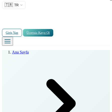
🇹🇷
TR
Giriş Yap
Ücretsiz Kayıt Ol
Ana Sayfa