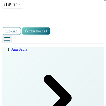
🇹🇷
TR
Giriş Yap
Ücretsiz Kayıt Ol
Ana Sayfa