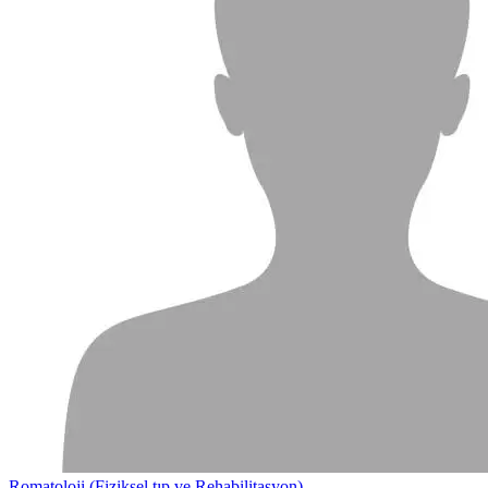
Romatoloji (Fiziksel tıp ve Rehabilitasyon)