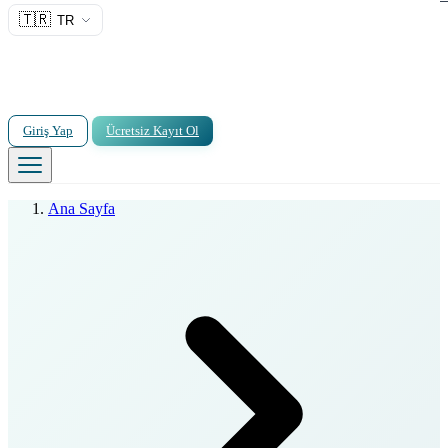
🇹🇷
TR
Giriş Yap
Ücretsiz Kayıt Ol
Ana Sayfa