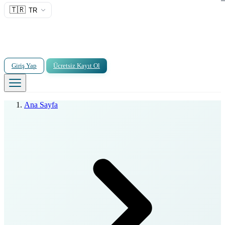
🇹🇷
TR
Giriş Yap
Ücretsiz Kayıt Ol
Ana Sayfa