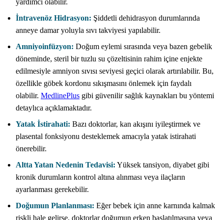
yardımcı olabilir.
İntravenöz Hidrasyon:
Şiddetli dehidrasyon durumlarında
anneye damar yoluyla sıvı takviyesi yapılabilir.
Amniyoinfüzyon:
Doğum eylemi sırasında veya bazen gebelik
döneminde, steril bir tuzlu su çözeltisinin rahim içine enjekte
edilmesiyle amniyon sıvısı seviyesi geçici olarak artırılabilir. Bu,
özellikle göbek kordonu sıkışmasını önlemek için faydalı
olabilir.
MedlinePlus
gibi güvenilir sağlık kaynakları bu yöntemi
detaylıca açıklamaktadır.
Yatak İstirahati:
Bazı doktorlar, kan akışını iyileştirmek ve
plasental fonksiyonu desteklemek amacıyla yatak istirahati
önerebilir.
Altta Yatan Nedenin Tedavisi:
Yüksek tansiyon, diyabet gibi
kronik durumların kontrol altına alınması veya ilaçların
ayarlanması gerekebilir.
Doğumun Planlanması:
Eğer bebek için anne karnında kalmak
riskli hale gelirse, doktorlar doğumun erken başlatılmasına veya