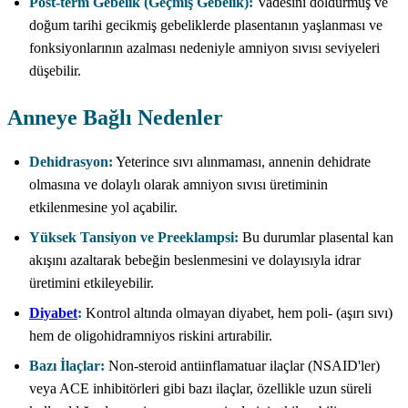
Post-term Gebelik (Geçmiş Gebelik):
Vadesini doldurmuş ve
doğum tarihi gecikmiş gebeliklerde plasentanın yaşlanması ve
fonksiyonlarının azalması nedeniyle amniyon sıvısı seviyeleri
düşebilir.
Anneye Bağlı Nedenler
Dehidrasyon:
Yeterince sıvı alınmaması, annenin dehidrate
olmasına ve dolaylı olarak amniyon sıvısı üretiminin
etkilenmesine yol açabilir.
Yüksek Tansiyon ve Preeklampsi:
Bu durumlar plasental kan
akışını azaltarak bebeğin beslenmesini ve dolayısıyla idrar
üretimini etkileyebilir.
Diyabet
:
Kontrol altında olmayan diyabet, hem poli- (aşırı sıvı)
hem de oligohidramniyos riskini artırabilir.
Bazı İlaçlar:
Non-steroid antiinflamatuar ilaçlar (NSAID'ler)
veya ACE inhibitörleri gibi bazı ilaçlar, özellikle uzun süreli