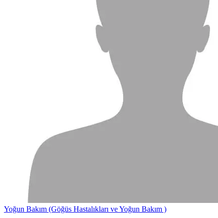
Yoğun Bakım (Göğüs Hastalıkları ve Yoğun Bakım )