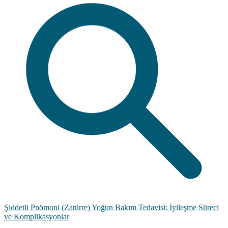
Şiddetli Pnömoni (Zatürre) Yoğun Bakım Tedavisi: İyileşme Süreci
ve Komplikasyonlar