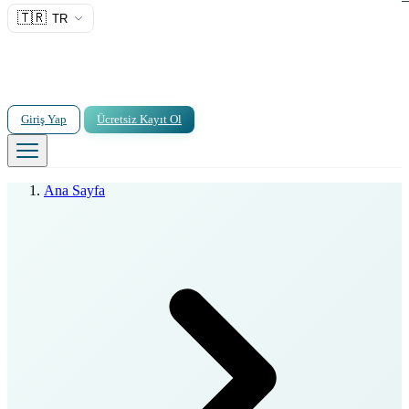
🇹🇷
TR
Giriş Yap
Ücretsiz Kayıt Ol
Ana Sayfa