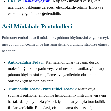
EKG ve
Ekokardiyografi
:
Kalp fonksiyonları ve sağ kalp
üzerindeki yüklenme derecesi, elektrokardiyogram (EKG) ve
ekokardiyografi ile değerlendirilir.
Acil Müdahale Protokolleri
Pulmoner embolide acil müdahale, pıhtının büyümesini engellemeyi,
mevcut pıhtıyı çözmeyi ve hastanın genel durumunu stabilize etmeyi
hedefler:
Antikoagülan Tedavi:
Kan sulandırıcılar (heparin, düşük
molekül ağırlıklı heparin veya yeni nesil oral antikoagülanlar)
pıhtının büyümesini engellemek ve yenilerinin oluşumunu
önlemek için hemen başlanır.
Trombolitik Tedavi (Pıhtı Eritici Tedavi):
Masif veya
submasif pulmoner emboli ile hemodinamik instabilite yaşayan
hastalarda, pıhtıyı hızla çözmek için damar yoluyla trombolitik
ilaçlar verilebilir. Bu tedavi, ciddi kanama riski taşıdığından