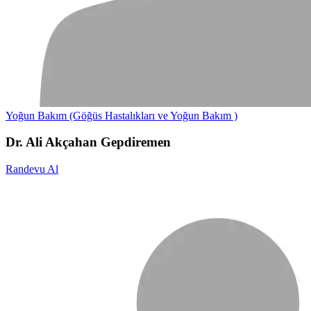
Yoğun Bakım (Göğüs Hastalıkları ve Yoğun Bakım )
Dr. Ali Akçahan Gepdiremen
Randevu Al