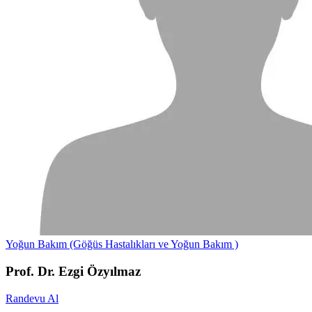
Yoğun Bakım (Göğüs Hastalıkları ve Yoğun Bakım )
Prof. Dr. Ezgi Özyılmaz
Randevu Al