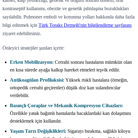
kanser, kalp yetmezliği, gebelik ve doğum sonrası dönem, oral
kontraseptif kullanımı, obezite ve genetik pıhtılaşma bozuklukları
sayılabilir. Pulmoner emboli ve korunma yolları hakkında daha fazla
bilgi edinmek için
Türk Toraks Derneği'nin bilgilendirme sayfasını
ziyaret edebilirsiniz.
Önleyici stratejiler şunları içerir:
Erken Mobilizasyon:
Cerrahi sonrası hastaların mümkün olan
en kısa sürede ayağa kalkıp hareket etmeleri teşvik edilir.
Antikoagülan Profilaksisi:
Yüksek riskli hastalara (örneğin,
ortopedik cerrahi geçirenler) düşük doz kan sulandırıcılar
verilebilir.
Basınçlı Çoraplar ve Mekanik Kompresyon Cihazları:
Özellikle yatak bağımlı hastalarda bacaklardaki kan dolaşımını
desteklemek için kullanılır.
Yaşam Tarzı Değişiklikleri:
Sigarayı bırakma, sağlıklı kiloyu