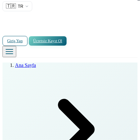
🇹🇷
TR
Giriş Yap
Ücretsiz Kayıt Ol
Ana Sayfa