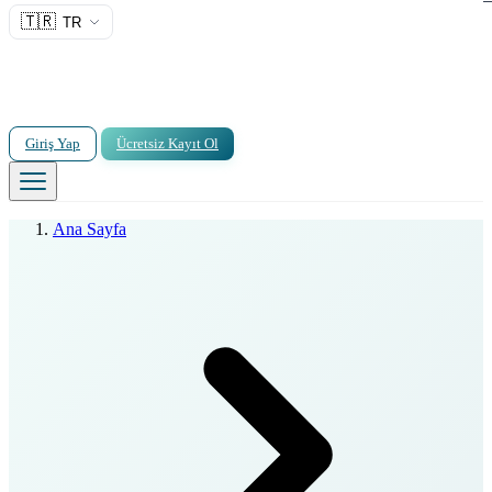
🇹🇷
TR
Giriş Yap
Ücretsiz Kayıt Ol
Ana Sayfa