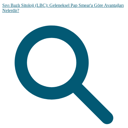
Sıvı Bazlı Sitoloji (LBC): Geleneksel Pap Smear'a Göre Avantajları
Nelerdir?