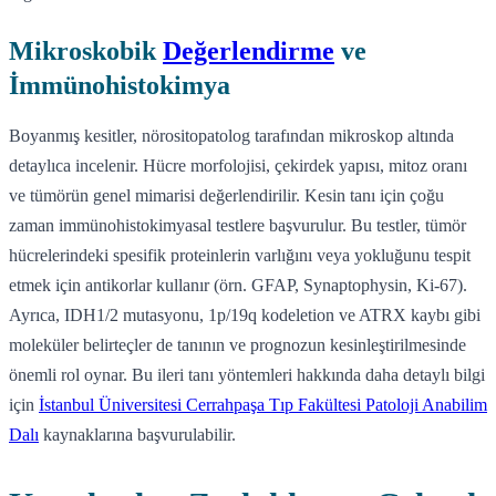
Mikroskobik
Değerlendirme
ve
İmmünohistokimya
Boyanmış kesitler, nörositopatolog tarafından mikroskop altında
detaylıca incelenir. Hücre morfolojisi, çekirdek yapısı, mitoz oranı
ve tümörün genel mimarisi değerlendirilir. Kesin tanı için çoğu
zaman immünohistokimyasal testlere başvurulur. Bu testler, tümör
hücrelerindeki spesifik proteinlerin varlığını veya yokluğunu tespit
etmek için antikorlar kullanır (örn. GFAP, Synaptophysin, Ki-67).
Ayrıca, IDH1/2 mutasyonu, 1p/19q kodeletion ve ATRX kaybı gibi
moleküler belirteçler de tanının ve prognozun kesinleştirilmesinde
önemli rol oynar. Bu ileri tanı yöntemleri hakkında daha detaylı bilgi
için
İstanbul Üniversitesi Cerrahpaşa Tıp Fakültesi Patoloji Anabilim
Dalı
kaynaklarına başvurulabilir.