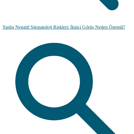
Yanlış Negatif Sitopatoloji Riskleri: İkinci Görüş Neden Önemli?