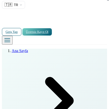
🇹🇷
TR
Giriş Yap
Ücretsiz Kayıt Ol
Ana Sayfa