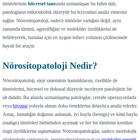
tümörlerinin
hücresel tanı
sında uzmanlaşan bu bilim dalı,
patologların mikroskobik düzeyde bu lezyonları analiz etmesini
sağlar. Nörositopatoloji, sadece tümörün varlığını değil, aynı
zamanda türünü, agresifliğini ve moleküler özelliklerini de
belirleyerek, hastalar için en uygun tedavi yolunun çizilmesinde
hayati bir araçtır.
Nörositopatoloji Nedir?
Nörositopatoloji, sinir sisteminin hastalıklarını, özellikle de
tümörlerini, hücresel ve dokusal düzeyde inceleyen patolojinin bir
alt dalıdır. Bu alanda uzmanlaşmış patologlar, cerrahi operasyonlarla
veya
biyopsi
yoluyla alınan doku örneklerini detaylıca analiz ederler.
Amaç, hastalığın doğasını anlamak, iyi huylu (benign) ve kötü huylu
(malign) tümörleri birbirinden ayırmak ve her bir tümörün kendine
özgü özelliklerini saptamaktır. Nörositopatologlar, sadece morfolojik
gözlemlerle yetinmeyip, immünohistokimyasal ve
moleküler genetik