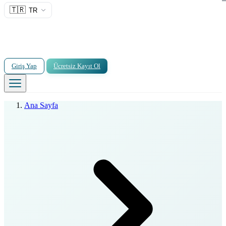
🇹🇷
TR
Giriş Yap
Ücretsiz Kayıt Ol
Ana Sayfa