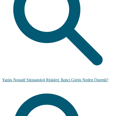
Yanlış Negatif Sitopatoloji Riskleri: İkinci Görüş Neden Önemli?