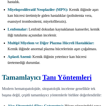
hastalık.
Miyeloproliferatif Neoplaziler (MPN):
Kemik iliğinde aşırı
kan hücresi üretimiyle giden hastalıklar (polisitemia vera,
esansiyel trombositemi, miyelofibrozis).
Lenfomalar:
Lenfoid dokudan kaynaklanan kanserler, kemik
iliği tutulumu açısından incelenir.
Multipl Miyelom ve Diğer Plazma Hücreli Hastalıklar:
Kemik iliğinde anormal plazma hücrelerinin aşırı çoğalması.
Aplasti Anemi:
Kemik iliğinin yeterince kan hücresi
üretemediği durumlar.
Tamamlayıcı
Tanı Yöntemleri
Modern hematopatolojide, sitopatolojik inceleme genellikle tek
başına değil, çeşitli tamamlayıcı yöntemlerle birlikte değerlendirilir:
Akış Sitometrisi (Flow Cytometry):
Hücre yüzeyindeki veya