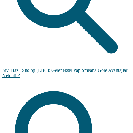
Sıvı Bazlı Sitoloji (LBC): Geleneksel Pap Smear'a Göre Avantajları
Nelerdir?