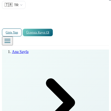
🇹🇷
TR
Giriş Yap
Ücretsiz Kayıt Ol
Ana Sayfa