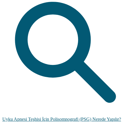
Uyku Apnesi Teşhisi İçin Polisomnografi (PSG) Nerede Yapılır?