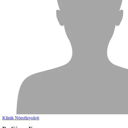
Klinik Nörofizyoloji