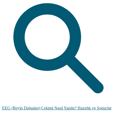
EEG (Beyin Dalgaları) Çekimi Nasıl Yapılır? Hazırlık ve Sonuçlar