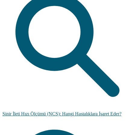
Sinir İleti Hızı Ölçümü (NCS): Hangi Hastalıklara İşaret Eder?