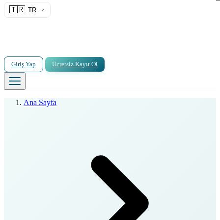
🇹🇷
TR
Giriş Yap
Ücretsiz Kayıt Ol
Ana Sayfa