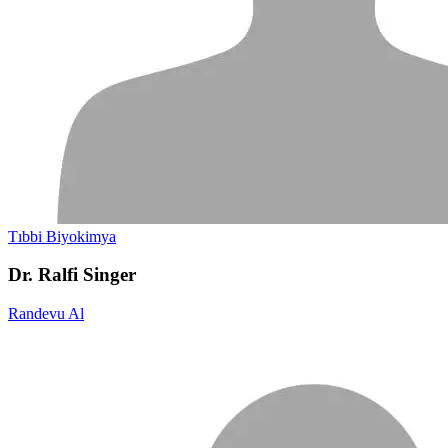
Tıbbi Biyokimya
Dr. Ralfi Singer
Randevu Al