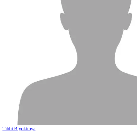
Tıbbi Biyokimya