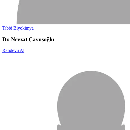
Tıbbi Biyokimya
Dr. Nevzat Çavuşoğlu
Randevu Al