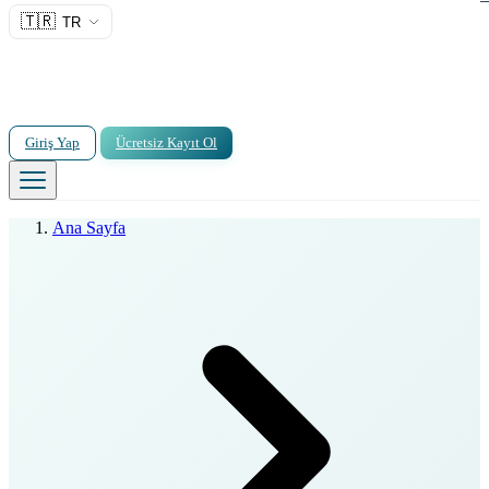
🇹🇷
TR
Giriş Yap
Ücretsiz Kayıt Ol
Ana Sayfa