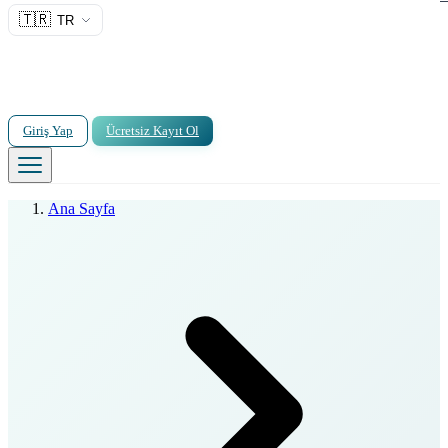
🇹🇷
TR
Giriş Yap
Ücretsiz Kayıt Ol
Ana Sayfa