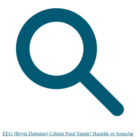
EEG (Beyin Dalgaları) Çekimi Nasıl Yapılır? Hazırlık ve Sonuçlar