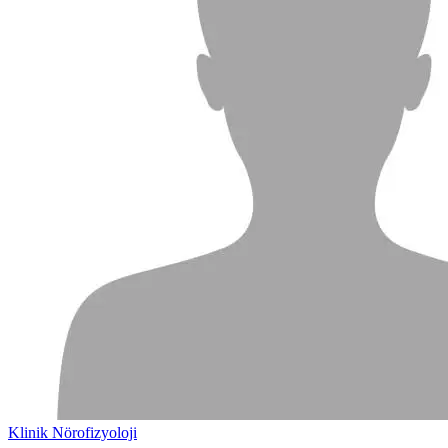
Klinik Nörofizyoloji