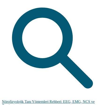
Nörofizyolojik Tanı Yöntemleri Rehberi: EEG, EMG, NCS ve