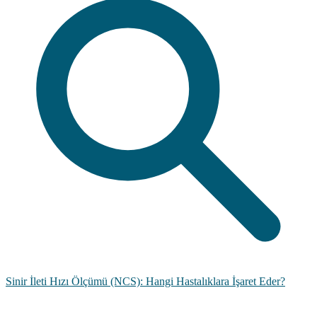
Sinir İleti Hızı Ölçümü (NCS): Hangi Hastalıklara İşaret Eder?