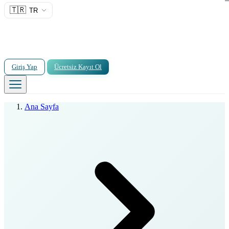
🇹🇷
TR
Giriş Yap
Ücretsiz Kayıt Ol
Ana Sayfa