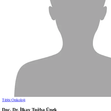
Tıbbi Onkoloji
Doç. Dr. İlkay Tuğba Ünek