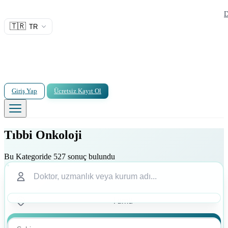
D
🇹🇷
TR
Giriş Yap
Ücretsiz Kayıt Ol
Tıbbi Onkoloji
Bu Kategoride 527 sonuç bulundu
Ara
Ara