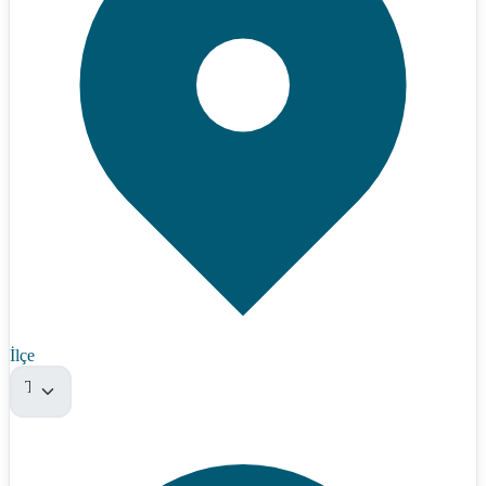
İlçe
Tümü