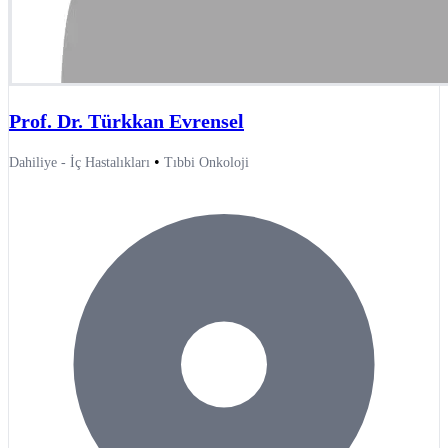
Prof. Dr. Türkkan Evrensel
•
Dahiliye - İç Hastalıkları
Tıbbi Onkoloji