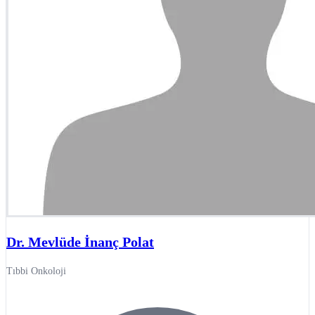
Dr. Mevlüde İnanç Polat
Tıbbi Onkoloji