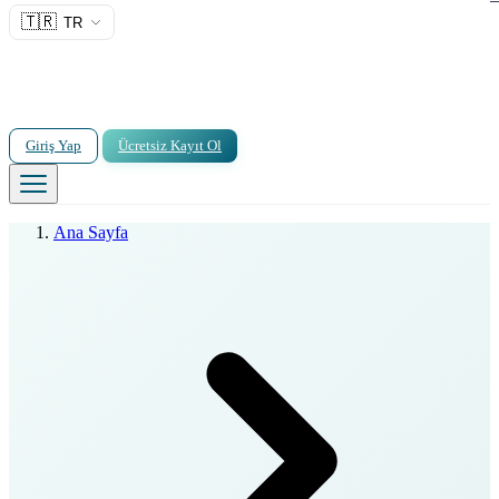
🇹🇷
TR
Giriş Yap
Ücretsiz Kayıt Ol
Ana Sayfa