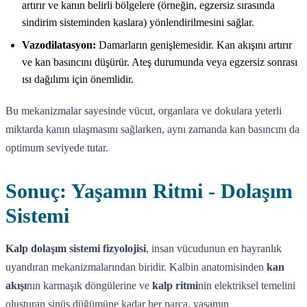
artırır ve kanın belirli bölgelere (örneğin, egzersiz sırasında
sindirim sisteminden kaslara) yönlendirilmesini sağlar.
Vazodilatasyon:
Damarların genişlemesidir. Kan akışını artırır
ve kan basıncını düşürür. Ateş durumunda veya egzersiz sonrası
ısı dağılımı için önemlidir.
Bu mekanizmalar sayesinde vücut, organlara ve dokulara yeterli
miktarda kanın ulaşmasını sağlarken, aynı zamanda kan basıncını da
optimum seviyede tutar.
Sonuç: Yaşamın Ritmi - Dolaşım
Sistemi
Kalp dolaşım sistemi fizyolojisi
, insan vücudunun en hayranlık
uyandıran mekanizmalarından biridir. Kalbin anatomisinden
kan
akışı
nın karmaşık döngülerine ve
kalp ritmi
nin elektriksel temelini
oluşturan sinüs düğümüne kadar her parça, yaşamın