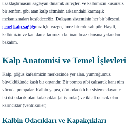
uzaklaştırmasını sağlayan dinamik süreçleri ve kalbimizin kusursuz
bir senfoni gibi atan
kalp ritmi
nin arkasındaki karmaşık
mekanizmaları keşfedeceğiz.
Dolaşım sistemi
nin her bir bileşeni,
genel
kalp sağlığı
mız için vazgeçilmez bir role sahiptir. Haydi,
kalbimizin ve kan damarlarımızın bu inanılmaz dansına yakından
bakalım.
Kalp Anatomisi ve Temel İşlevleri
Kalp, göğüs kafesimizin merkezinde yer alan, yumruğumuz
büyüklüğünde kaslı bir organdır. Bir pompa gibi çalışarak kanı tüm
vücuda pompalar. Kalbin yapısı, dört odacıklı bir sisteme dayanır:
iki üst odacık olan kulakçıklar (atriyumlar) ve iki alt odacık olan
karıncıklar (ventriküller).
Kalbin Odacıkları ve Kapakçıkları