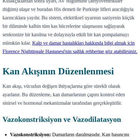
Kulakçıklardan sonra uyarı, AV düğümüne (atriyoventriküler
düğüm) ulaşır ve buradan His demeti ile Purkinje lifleri aracılığıyla
karıncıklara yayılır. Bu sistem, elektriksel uyarının saniyenin küçük
bir diliminde kalbin tüm kas hücrelerine ulaşmasını sağlayarak
senkronize bir kasılma ve dolayısıyla etkili bir kan pompalamayı
mümkün kılar.
Kalp ve damar hastalıkları hakkında bilgi almak için
Florence Nightingale Hastanesi'nin sağlık rehberine göz atabilirsiniz.
Kan Akışının Düzenlenmesi
Kan akışı, vücudun değişen ihtiyaçlarına göre sürekli olarak
ayarlanır. Bu düzenleme, kan damarlarının çapını kontrol eden
sinirsel ve hormonal mekanizmalar tarafından gerçekleştirilir.
Vazokonstriksiyon ve Vazodilatasyon
Vazokonstriksiyon:
Damarların daralmasıdır. Kan basıncını