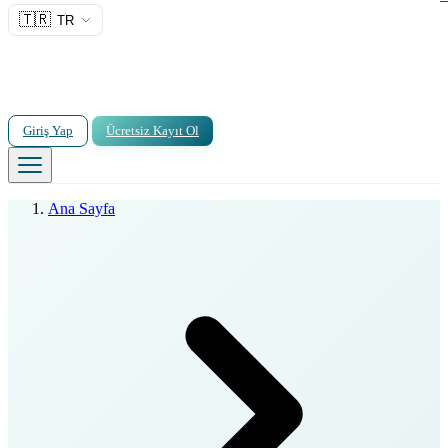
🇹🇷
TR
Giriş Yap
Ücretsiz Kayıt Ol
Ana Sayfa