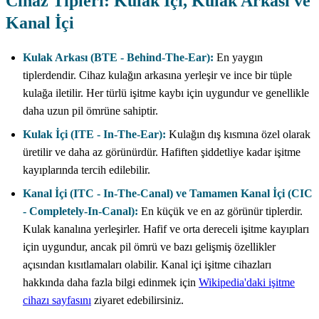
Cihaz Tipleri: Kulak İçi, Kulak Arkası ve
Kanal İçi
Kulak Arkası (BTE - Behind-The-Ear):
En yaygın
tiplerdendir. Cihaz kulağın arkasına yerleşir ve ince bir tüple
kulağa iletilir. Her türlü işitme kaybı için uygundur ve genellikle
daha uzun pil ömrüne sahiptir.
Kulak İçi (ITE - In-The-Ear):
Kulağın dış kısmına özel olarak
üretilir ve daha az görünürdür. Hafiften şiddetliye kadar işitme
kayıplarında tercih edilebilir.
Kanal İçi (ITC - In-The-Canal) ve Tamamen Kanal İçi (CIC
- Completely-In-Canal):
En küçük ve en az görünür tiplerdir.
Kulak kanalına yerleşirler. Hafif ve orta dereceli işitme kayıpları
için uygundur, ancak pil ömrü ve bazı gelişmiş özellikler
açısından kısıtlamaları olabilir. Kanal içi işitme cihazları
hakkında daha fazla bilgi edinmek için
Wikipedia'daki işitme
cihazı sayfasını
ziyaret edebilirsiniz.