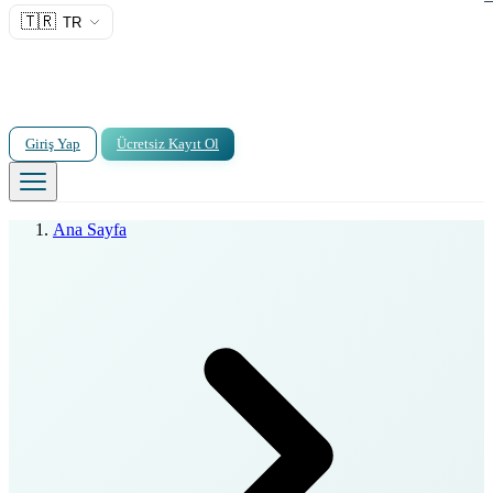
🇹🇷
TR
Giriş Yap
Ücretsiz Kayıt Ol
Ana Sayfa