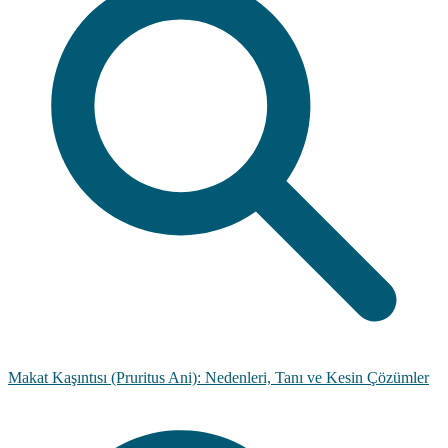
Makat Kaşıntısı (Pruritus Ani): Nedenleri, Tanı ve Kesin Çözümler