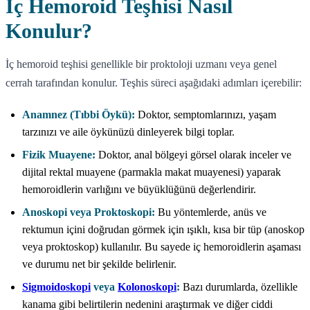
İç Hemoroid Teşhisi Nasıl
Konulur?
İç hemoroid teşhisi genellikle bir proktoloji uzmanı veya genel
cerrah tarafından konulur. Teşhis süreci aşağıdaki adımları içerebilir:
Anamnez (Tıbbi Öykü):
Doktor, semptomlarınızı, yaşam
tarzınızı ve aile öykünüzü dinleyerek bilgi toplar.
Fizik Muayene:
Doktor, anal bölgeyi görsel olarak inceler ve
dijital rektal muayene (parmakla makat muayenesi) yaparak
hemoroidlerin varlığını ve büyüklüğünü değerlendirir.
Anoskopi veya Proktoskopi:
Bu yöntemlerde, anüs ve
rektumun içini doğrudan görmek için ışıklı, kısa bir tüp (anoskop
veya proktoskop) kullanılır. Bu sayede iç hemoroidlerin aşaması
ve durumu net bir şekilde belirlenir.
Sigmoidoskopi
veya
Kolonoskopi
:
Bazı durumlarda, özellikle
kanama gibi belirtilerin nedenini araştırmak ve diğer ciddi