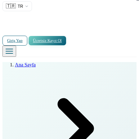
🇹🇷
TR
Giriş Yap
Ücretsiz Kayıt Ol
Ana Sayfa