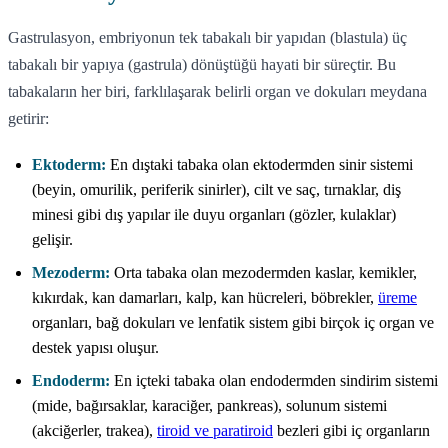
Gastrulasyon, embriyonun tek tabakalı bir yapıdan (blastula) üç
tabakalı bir yapıya (gastrula) dönüştüğü hayati bir süreçtir. Bu
tabakaların her biri, farklılaşarak belirli organ ve dokuları meydana
getirir:
Ektoderm:
En dıştaki tabaka olan ektodermden sinir sistemi
(beyin, omurilik, periferik sinirler), cilt ve saç, tırnaklar, diş
minesi gibi dış yapılar ile duyu organları (gözler, kulaklar)
gelişir.
Mezoderm:
Orta tabaka olan mezodermden kaslar, kemikler,
kıkırdak, kan damarları, kalp, kan hücreleri, böbrekler,
üreme
organları, bağ dokuları ve lenfatik sistem gibi birçok iç organ ve
destek yapısı oluşur.
Endoderm:
En içteki tabaka olan endodermden sindirim sistemi
(mide, bağırsaklar, karaciğer, pankreas), solunum sistemi
(akciğerler, trakea),
tiroid ve paratiroid
bezleri gibi iç organların