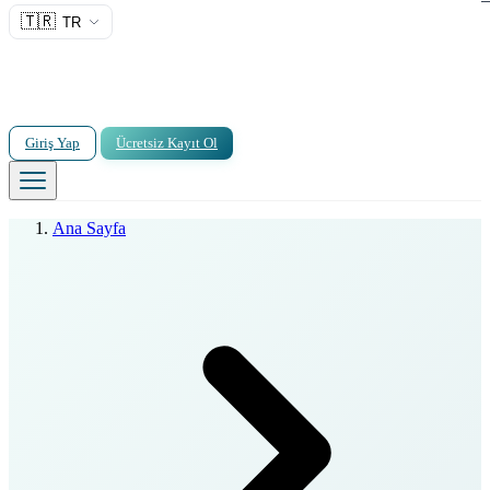
🇹🇷
TR
Giriş Yap
Ücretsiz Kayıt Ol
Ana Sayfa