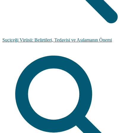
Suçiçeği Virüsü: Belirtileri, Tedavisi ve Aşılamanın Önemi