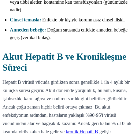
veya tıbbi aletler, kontamine kan transfüzyonları (günümüzde
nadir).
Cinsel temasla:
Enfekte bir kişiyle korunmasız cinsel ilişki.
Anneden bebeğe:
Doğum sırasında enfekte anneden bebeğe
geçiş (vertikal bulaş).
Akut Hepatit B ve Kronikleşme
Süreci
Hepatit B virüsü vücuda girdikten sonra genellikle 1 ila 4 aylık bir
kuluçka süresi geçirir. Akut dönemde yorgunluk, bulantı, kusma,
iştahsızlık, karın ağrısı ve nadiren sarılık gibi belirtiler görülebilir.
Ancak çoğu zaman hiçbir belirti ortaya çıkmaz. Bu akut
enfeksiyonun ardından, hastaların yaklaşık %90-95'i virüsü
vücudundan atar ve bağışıklık kazanır. Ancak geri kalan %5-10'luk
kısımda virüs kalıcı hale gelir ve
kronik Hepatit B
gelişir.