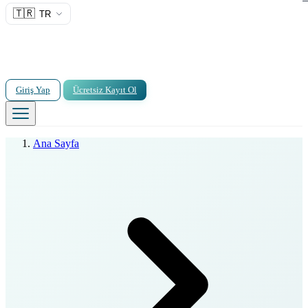
🇹🇷
TR
Giriş Yap
Ücretsiz Kayıt Ol
Ana Sayfa