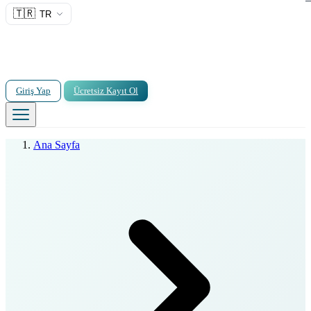
🇹🇷
TR
Giriş Yap
Ücretsiz Kayıt Ol
Ana Sayfa