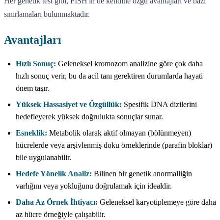
Her genetik test gibi, FISH'in de kendine özgü avantajları ve bazı
sınırlamaları bulunmaktadır.
Avantajları
Hızlı Sonuç:
Geleneksel kromozom analizine göre çok daha
hızlı sonuç verir, bu da acil tanı gerektiren durumlarda hayati
önem taşır.
Yüksek Hassasiyet ve Özgüllük:
Spesifik DNA dizilerini
hedefleyerek yüksek doğrulukta sonuçlar sunar.
Esneklik:
Metabolik olarak aktif olmayan (bölünmeyen)
hücrelerde veya arşivlenmiş doku örneklerinde (parafin bloklar)
bile uygulanabilir.
Hedefe Yönelik Analiz:
Bilinen bir genetik anormalliğin
varlığını veya yokluğunu doğrulamak için idealdir.
Daha Az Örnek İhtiyacı:
Geleneksel karyotiplemeye göre daha
az hücre örneğiyle çalışabilir.