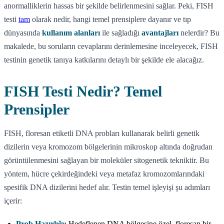
anormalliklerin hassas bir şekilde belirlenmesini sağlar. Peki, FISH
testi
tam
olarak nedir, hangi temel prensiplere dayanır ve tıp
dünyasında
kullanım alanları
ile sağladığı
avantajları
nelerdir? Bu
makalede, bu soruların cevaplarını derinlemesine inceleyecek, FISH
testinin genetik tanıya katkılarını detaylı bir şekilde ele alacağız.
FISH Testi Nedir? Temel
Prensipler
FISH, floresan etiketli DNA probları kullanarak belirli genetik
dizilerin veya kromozom bölgelerinin mikroskop altında doğrudan
görüntülenmesini sağlayan bir moleküler sitogenetik tekniktir. Bu
yöntem, hücre çekirdeğindeki veya metafaz kromozomlarındaki
spesifik DNA dizilerini hedef alır. Testin temel işleyişi şu adımları
içerir:
Prob Hazırlığı:
Hedeflenen DNA bölgesine özel, floresan bir