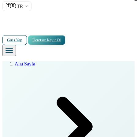
🇹🇷
TR
Giriş Yap
Ücretsiz Kayıt Ol
Ana Sayfa