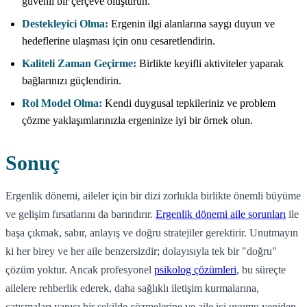
güvenli bir çerçeve oluşturun.
Destekleyici Olma:
Ergenin ilgi alanlarına saygı duyun ve
hedeflerine ulaşması için onu cesaretlendirin.
Kaliteli Zaman Geçirme:
Birlikte keyifli aktiviteler yaparak
bağlarınızı güçlendirin.
Rol Model Olma:
Kendi duygusal tepkileriniz ve problem
çözme yaklaşımlarınızla ergeninize iyi bir örnek olun.
Sonuç
Ergenlik dönemi, aileler için bir dizi zorlukla birlikte önemli büyüme
ve gelişim fırsatlarını da barındırır.
Ergenlik dönemi aile sorunları
ile
başa çıkmak, sabır, anlayış ve doğru stratejiler gerektirir. Unutmayın
ki her birey ve her aile benzersizdir; dolayısıyla tek bir "doğru"
çözüm yoktur. Ancak profesyonel
psikolog çözümleri
, bu süreçte
ailelere rehberlik ederek, daha sağlıklı iletişim kurmalarına,
çatışmaları yapıcı bir şekilde çözmelerine ve aile içi uyumu yeniden