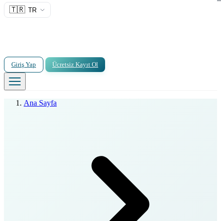
🇹🇷
TR
Giriş Yap
Ücretsiz Kayıt Ol
Ana Sayfa