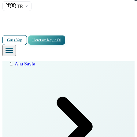
🇹🇷
TR
Giriş Yap
Ücretsiz Kayıt Ol
Ana Sayfa