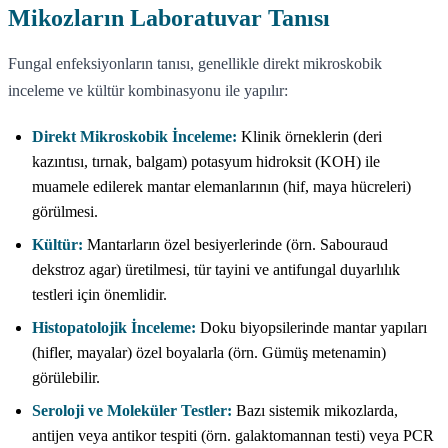
Mikozların Laboratuvar Tanısı
Fungal enfeksiyonların tanısı, genellikle direkt mikroskobik
inceleme ve kültür kombinasyonu ile yapılır:
Direkt Mikroskobik İnceleme:
Klinik örneklerin (deri
kazıntısı, tırnak, balgam) potasyum hidroksit (KOH) ile
muamele edilerek mantar elemanlarının (hif, maya hücreleri)
görülmesi.
Kültür:
Mantarların özel besiyerlerinde (örn. Sabouraud
dekstroz agar) üretilmesi, tür tayini ve antifungal duyarlılık
testleri için önemlidir.
Histopatolojik İnceleme:
Doku biyopsilerinde mantar yapıları
(hifler, mayalar) özel boyalarla (örn. Gümüş metenamin)
görülebilir.
Seroloji ve Moleküler Testler:
Bazı sistemik mikozlarda,
antijen veya antikor tespiti (örn. galaktomannan testi) veya PCR